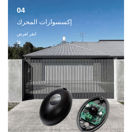
04
إكسسوارات المحرك
انقر لعرض