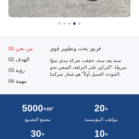
فريق بحث وتطوير قوي
01 من نحن
02 الهدف
سنة بعد سنة، حققت شركة بيدي نموًا
سريعًا، "التركيز على النزاهة، السعي نحو
03 رؤية
الجودة، العميل أولاً" هو شعار شركتنا.
04 مهمة
5000
20
+m²
+
مواهب المؤسسة
مصنع التصنيع
30
10
+
+